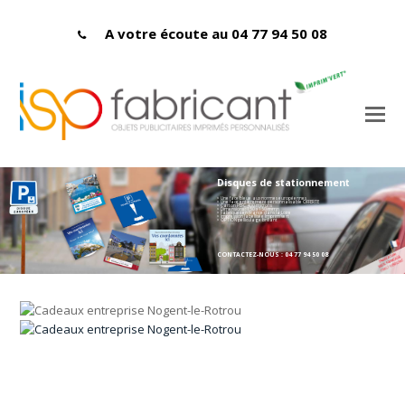
A votre écoute au 04 77 94 50 08
Disques de stationnement
> Une face bleue aux normes européennes
> Une face entièrement personnalisable OFFERTE
> Carton PEFC 400 microns
> Dimensions : 150 x 150 mmn
> Fabriqués en France dans la Loire
> Impression labellisée Imprim'vert
> OPTION pelliculage brillant
CONTACTEZ-NOUS : 04 77 94 50 08