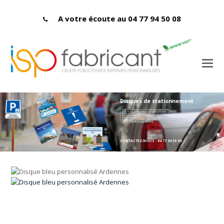
A votre écoute au 04 77 94 50 08
Disques de stationnement
> Une face bleue aux normes européennes
> Une face entièrement personnalisable OFFERTE
> Carton PEFC 400 microns
> Dimensions : 150 x 150 mmn
> Fabriqués en France dans la Loire
> Impression labellisée Imprim'vert
> OPTION pelliculage brillant
CONTACTEZ-NOUS : 04 77 94 50 08