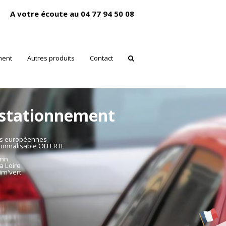
A votre écoute au 04 77 94 50 08
ment
Autres produits
Contact
 stationnement
es européennes
sonnalisable OFFERTE
mmn
a Loire
im'vert