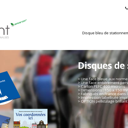
Disque bleu de stationne
Disques de
> Une face bleue aux norm
> Une face entièrement per
> Carton PEFC 400 microns
> Dimensions : 150 x 150 
> Fabriqués en France dans l
> Impression labellisée Impr
> OPTION pelliculage brillant