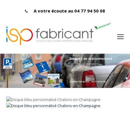
A votre écoute au 04 77 94 50 08
Disques de stationnement
> Une face bleue aux normes européennes
> Une face entièrement personnalisable OFFERTE
> Carton PEFC 400 microns
> Dimensions : 150 x 150 mmn
> Fabriqués en France dans la Loire
> Impression labellisée Imprim'vert
> OPTION pelliculage brillant
CONTACTEZ-NOUS : 04 77 94 50 08