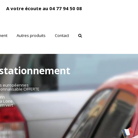
A votre écoute au 04 77 94 50 08
ment
Autres produits
Contact
 stationnement
es européennes
sonnalisable OFFERTE
mmn
a Loire
im'vert