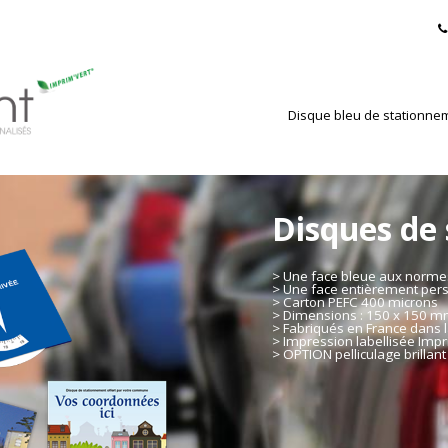
Disque bleu de stationne
Disques de
> Une face bleue aux norm
> Une face entièrement per
> Carton PEFC 400 microns
> Dimensions : 150 x 150 
> Fabriqués en France dans l
> Impression labellisée Impr
> OPTION pelliculage brillant