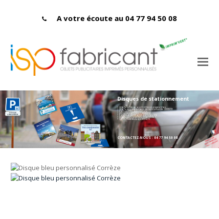
A votre écoute au 04 77 94 50 08
Disques de stationnement
> Une face bleue aux normes européennes
> Une face entièrement personnalisable OFFERTE
> Carton PEFC 400 microns
> Dimensions : 150 x 150 mmn
> Fabriqués en France dans la Loire
> Impression labellisée Imprim'vert
> OPTION pelliculage brillant
CONTACTEZ-NOUS : 04 77 94 50 08