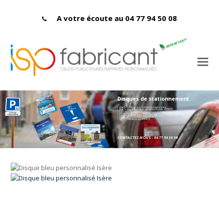
A votre écoute au 04 77 94 50 08
Disques de stationnement
> Une face bleue aux normes européennes
> Une face entièrement personnalisable OFFERTE
> Carton PEFC 400 microns
> Dimensions : 150 x 150 mmn
> Fabriqués en France dans la Loire
> Impression labellisée Imprim'vert
> OPTION pelliculage brillant
CONTACTEZ-NOUS : 04 77 94 50 08