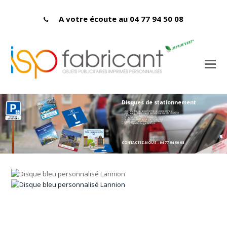
A votre écoute au 04 77 94 50 08
Disques de stationnement
> Une face bleue aux normes européennes
> Une face entièrement personnalisable OFFERTE
> Carton PEFC 400 microns
> Dimensions : 150 x 150 mmn
> Fabriqués en France dans la Loire
> Impression labellisée Imprim'vert
> OPTION pelliculage brillant
CONTACTEZ-NOUS : 04 77 94 50 08