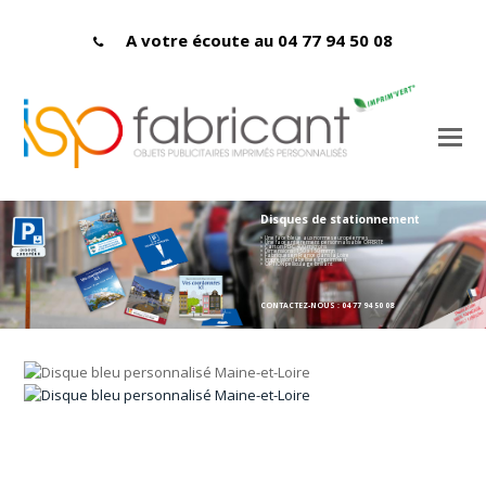
A votre écoute au 04 77 94 50 08
Disques de stationnement
> Une face bleue aux normes européennes
> Une face entièrement personnalisable OFFERTE
> Carton PEFC 400 microns
> Dimensions : 150 x 150 mmn
> Fabriqués en France dans la Loire
> Impression labellisée Imprim'vert
> OPTION pelliculage brillant
CONTACTEZ-NOUS : 04 77 94 50 08