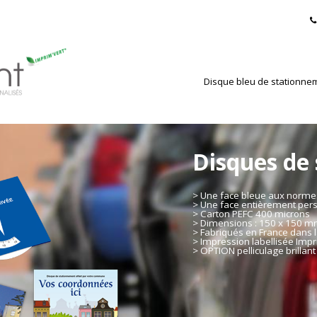
Disque bleu de stationne
Disques de
> Une face bleue aux norm
> Une face entièrement per
> Carton PEFC 400 microns
> Dimensions : 150 x 150 
> Fabriqués en France dans l
> Impression labellisée Impr
> OPTION pelliculage brillant