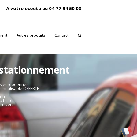
A votre écoute au 04 77 94 50 08
ment
Autres produits
Contact
 stationnement
es européennes
sonnalisable OFFERTE
mmn
a Loire
im'vert