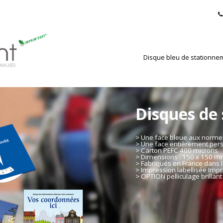
Disque bleu de stationne
Disques de
> Une face bleue aux norm
> Une face entièrement per
> Carton PEFC 400 microns
> Dimensions : 150 x 150 
> Fabriqués en France dans l
> Impression labellisée Impr
> OPTION pelliculage brillant