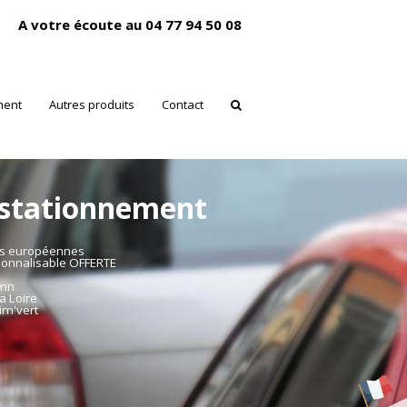
A votre écoute au 04 77 94 50 08
ment
Autres produits
Contact
 stationnement
es européennes
sonnalisable OFFERTE
mmn
a Loire
im'vert