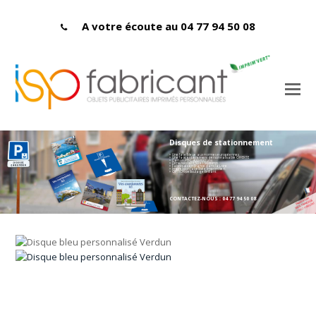
A votre écoute au 04 77 94 50 08
Disques de stationnement
> Une face bleue aux normes européennes
> Une face entièrement personnalisable OFFERTE
> Carton PEFC 400 microns
> Dimensions : 150 x 150 mmn
> Fabriqués en France dans la Loire
> Impression labellisée Imprim'vert
> OPTION pelliculage brillant
CONTACTEZ-NOUS : 04 77 94 50 08