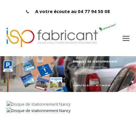
A votre écoute au 04 77 94 50 08
Disques de stationnement
> Une face bleue aux normes européennes
> Une face entièrement personnalisable OFFERTE
> Carton PEFC 400 microns
> Dimensions : 150 x 150 mmn
> Fabriqués en France dans la Loire
> Impression labellisée Imprim'vert
> OPTION pelliculage brillant
CONTACTEZ-NOUS : 04 77 94 50 08