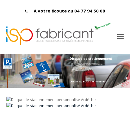
A votre écoute au 04 77 94 50 08
Disques de stationnement
> Une face bleue aux normes européennes
> Une face entièrement personnalisable OFFERTE
> Carton PEFC 400 microns
> Dimensions : 150 x 150 mmn
> Fabriqués en France dans la Loire
> Impression labellisée Imprim'vert
> OPTION pelliculage brillant
CONTACTEZ-NOUS : 04 77 94 50 08