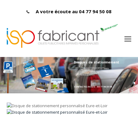
A votre écoute au 04 77 94 50 08
Disques de stationnement
> Une face bleue aux normes européennes
> Une face entièrement personnalisable OFFERTE
> Carton PEFC 400 microns
> Dimensions : 150 x 150 mmn
> Fabriqués en France dans la Loire
> Impression labellisée Imprim'vert
> OPTION pelliculage brillant
CONTACTEZ-NOUS : 04 77 94 50 08