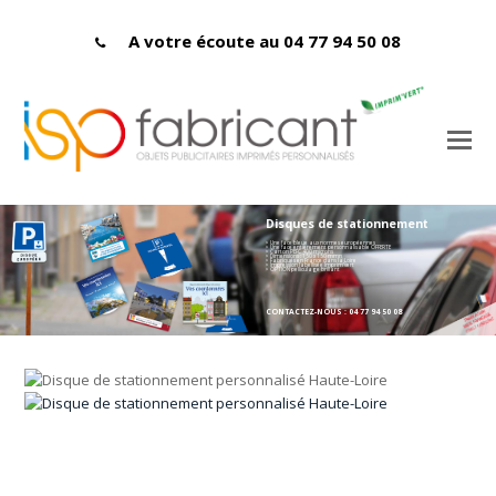
A votre écoute au 04 77 94 50 08
Disques de stationnement
> Une face bleue aux normes européennes
> Une face entièrement personnalisable OFFERTE
> Carton PEFC 400 microns
> Dimensions : 150 x 150 mmn
> Fabriqués en France dans la Loire
> Impression labellisée Imprim'vert
> OPTION pelliculage brillant
CONTACTEZ-NOUS : 04 77 94 50 08