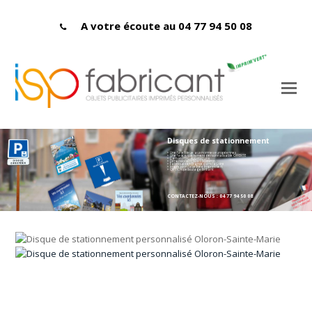
A votre écoute au 04 77 94 50 08
Disques de stationnement
> Une face bleue aux normes européennes
> Une face entièrement personnalisable OFFERTE
> Carton PEFC 400 microns
> Dimensions : 150 x 150 mmn
> Fabriqués en France dans la Loire
> Impression labellisée Imprim'vert
> OPTION pelliculage brillant
CONTACTEZ-NOUS : 04 77 94 50 08