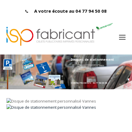
A votre écoute au 04 77 94 50 08
Disques de stationnement
> Une face bleue aux normes européennes
> Une face entièrement personnalisable OFFERTE
> Carton PEFC 400 microns
> Dimensions : 150 x 150 mmn
> Fabriqués en France dans la Loire
> Impression labellisée Imprim'vert
> OPTION pelliculage brillant
CONTACTEZ-NOUS : 04 77 94 50 08