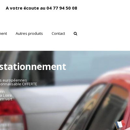
A votre écoute au 04 77 94 50 08
ment
Autres produits
Contact
 stationnement
es européennes
sonnalisable OFFERTE
mmn
a Loire
im'vert