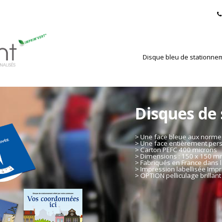
Disque bleu de stationne
Disques de
> Une face bleue aux norm
> Une face entièrement per
> Carton PEFC 400 microns
> Dimensions : 150 x 150 
> Fabriqués en France dans l
> Impression labellisée Impr
> OPTION pelliculage brillant