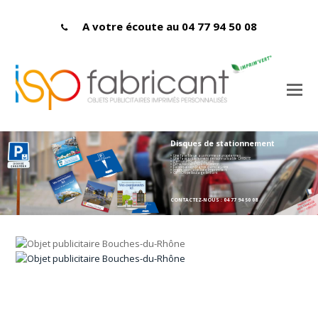
A votre écoute au 04 77 94 50 08
Disques de stationnement
> Une face bleue aux normes européennes
> Une face entièrement personnalisable OFFERTE
> Carton PEFC 400 microns
> Dimensions : 150 x 150 mmn
> Fabriqués en France dans la Loire
> Impression labellisée Imprim'vert
> OPTION pelliculage brillant
CONTACTEZ-NOUS : 04 77 94 50 08