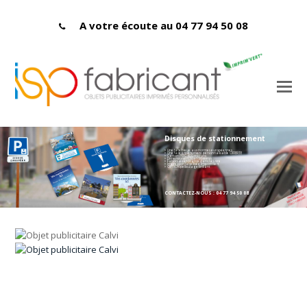
A votre écoute au 04 77 94 50 08
Disques de stationnement
> Une face bleue aux normes européennes
> Une face entièrement personnalisable OFFERTE
> Carton PEFC 400 microns
> Dimensions : 150 x 150 mmn
> Fabriqués en France dans la Loire
> Impression labellisée Imprim'vert
> OPTION pelliculage brillant
CONTACTEZ-NOUS : 04 77 94 50 08