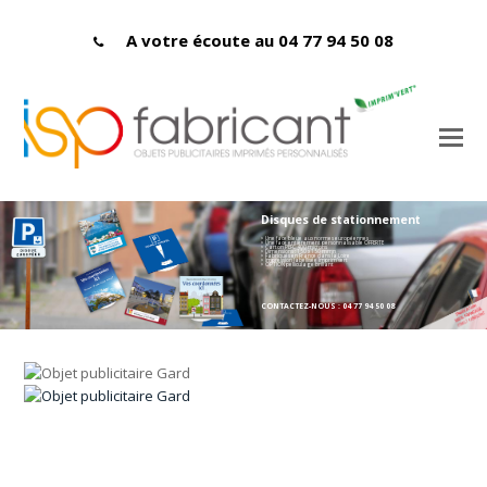
A votre écoute au 04 77 94 50 08
Disques de stationnement
> Une face bleue aux normes européennes
> Une face entièrement personnalisable OFFERTE
> Carton PEFC 400 microns
> Dimensions : 150 x 150 mmn
> Fabriqués en France dans la Loire
> Impression labellisée Imprim'vert
> OPTION pelliculage brillant
CONTACTEZ-NOUS : 04 77 94 50 08