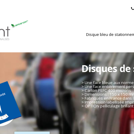
Disque bleu de stationne
Disques de
> Une face bleue aux norm
> Une face entièrement per
> Carton PEFC 400 microns
> Dimensions : 150 x 150 
> Fabriqués en France dans l
> Impression labellisée Impr
> OPTION pelliculage brillant