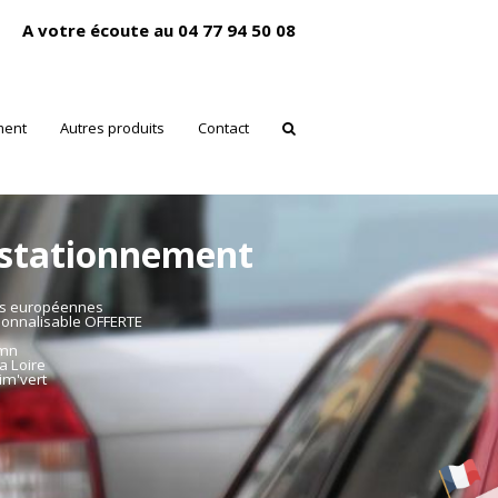
A votre écoute au 04 77 94 50 08
ment
Autres produits
Contact
 stationnement
es européennes
sonnalisable OFFERTE
mmn
a Loire
im'vert