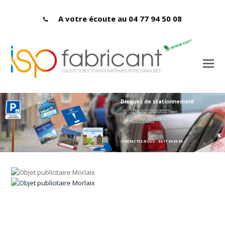
A votre écoute au 04 77 94 50 08
Disques de stationnement
> Une face bleue aux normes européennes
> Une face entièrement personnalisable OFFERTE
> Carton PEFC 400 microns
> Dimensions : 150 x 150 mmn
> Fabriqués en France dans la Loire
> Impression labellisée Imprim'vert
> OPTION pelliculage brillant
CONTACTEZ-NOUS : 04 77 94 50 08