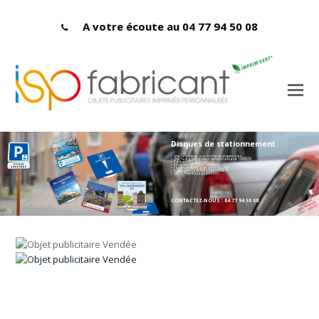
A votre écoute au 04 77 94 50 08
Disques de stationnement
> Une face bleue aux normes européennes
> Une face entièrement personnalisable OFFERTE
> Carton PEFC 400 microns
> Dimensions : 150 x 150 mmn
> Fabriqués en France dans la Loire
> Impression labellisée Imprim'vert
> OPTION pelliculage brillant
CONTACTEZ-NOUS : 04 77 94 50 08