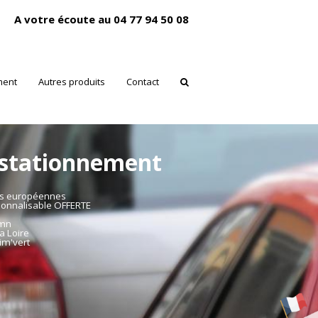
A votre écoute au 04 77 94 50 08
ment
Autres produits
Contact
 stationnement
es européennes
sonnalisable OFFERTE
mmn
a Loire
im'vert