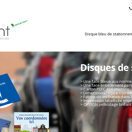
Disque bleu de stationne
Disques de
> Une face bleue aux norm
> Une face entièrement per
> Carton PEFC 400 microns
> Dimensions : 150 x 150 
> Fabriqués en France dans l
> Impression labellisée Impr
> OPTION pelliculage brillant